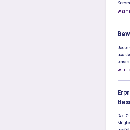
Samml
WEIT
Bew
Jeder 
aus de
einem 
WEIT
Erp
Besu
Das On
Möglic
ausfüh