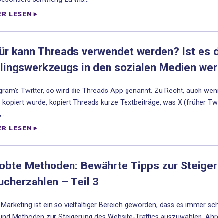
ER LESEN
ür kann Threads verwendet werden? Ist es 
blingswerkzeugs in den sozialen Medien wer
ram’s Twitter, so wird die Threads-App genannt. Zu Recht, auch wenn 
 kopiert wurde, kopiert Threads kurze Textbeiträge, was X (früher Tw
..
ER LESEN
robte Methoden: Bewährte Tipps zur Steiger
cherzahlen – Teil 3
-Marketing ist ein so vielfältiger Bereich geworden, dass es immer sch
und Methoden zur Steigerung des Website-Traffics auszuwählen. Ahref