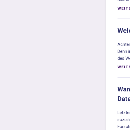
WEIT
Wel
Achten
Denn i
des Wo
WEIT
Wann
Dat
Letzte
sozial
Forsch