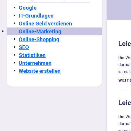
Google
IT-Grundlagen
Online Geld verdienen
Online-Marketing
Online-Shopping
Lei
SEO
Statistiken
Die We
Unternehmen
darauf
Website erstellen
ist es
WEIT
Lei
Die We
darauf
ist es