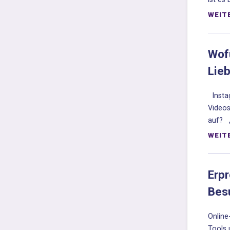
WEIT
Wof
Lie
Instag
Videos
auf? „.
WEIT
Erp
Besu
Online
Tools 