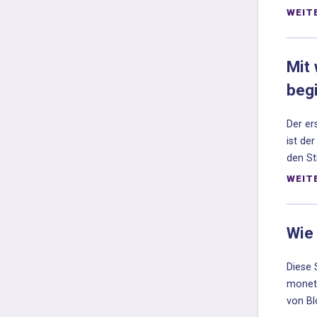
WEIT
Mit
beg
Der er
ist de
den Sti
WEIT
Wie
Diese 
moneta
von Bl