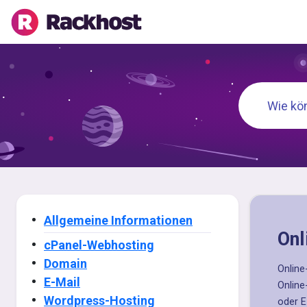
Allgemeine Informationen
Onl
cPanel-Webhosting
Domain
Online
E-Mail
Online
Wordpress-Hosting
oder E