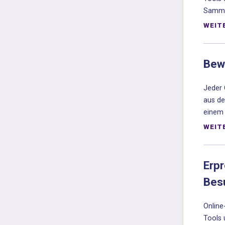
Samml
WEIT
Bew
Jeder 
aus de
einem 
WEIT
Erp
Besu
Online
Tools 