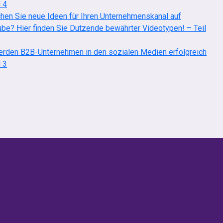
l 4
hen Sie neue Ideen für Ihren Unternehmenskanal auf
be? Hier finden Sie Dutzende bewährter Videotypen! – Teil
rden B2B-Unternehmen in den sozialen Medien erfolgreich
l 3