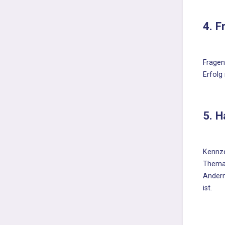
4. F
Fragen
Erfolg
5. H
Kennze
Thema 
Andern
ist.