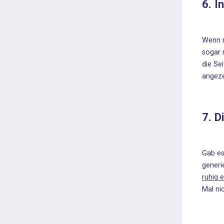
6. I
Wenn m
sogar 
die Se
angeze
7. 
Gab es
generi
ruhig e
Mal ni