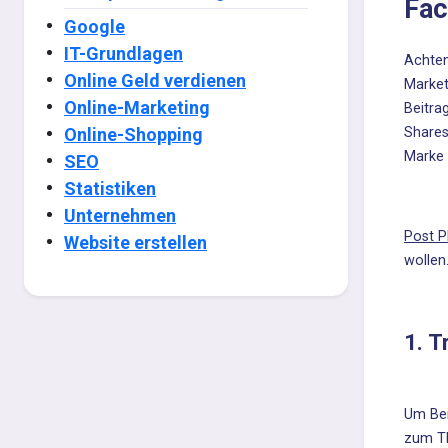
Fa
Google
IT-Grundlagen
Achten
Online Geld verdienen
Market
Online-Marketing
Beitra
Online-Shopping
Shares
Marke 
SEO
Statistiken
Unternehmen
Post P
Website erstellen
wollen
1. T
Um Bei
zum Th