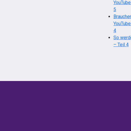
YouTube?
5
Brauchen
YouTube?
4
So werd
– Teil 4