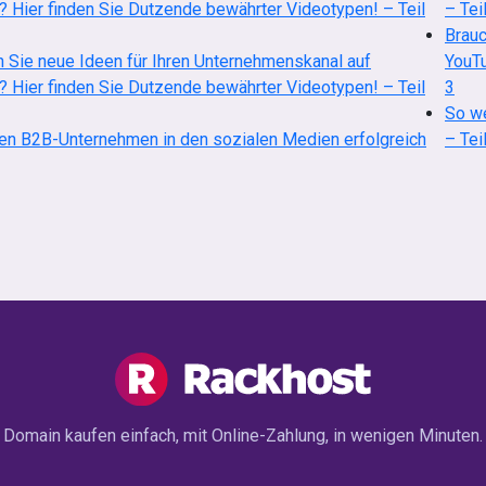
 Hier finden Sie Dutzende bewährter Videotypen! – Teil
– Tei
Brauc
 Sie neue Ideen für Ihren Unternehmenskanal auf
YouTu
 Hier finden Sie Dutzende bewährter Videotypen! – Teil
3
So we
en B2B-Unternehmen in den sozialen Medien erfolgreich
– Tei
Domain kaufen einfach, mit Online-Zahlung, in wenigen Minuten.