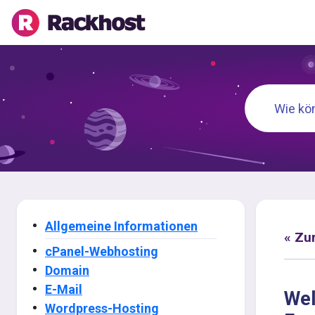
Allgemeine Informationen
« Zu
cPanel-Webhosting
Domain
E-Mail
Wel
Wordpress-Hosting