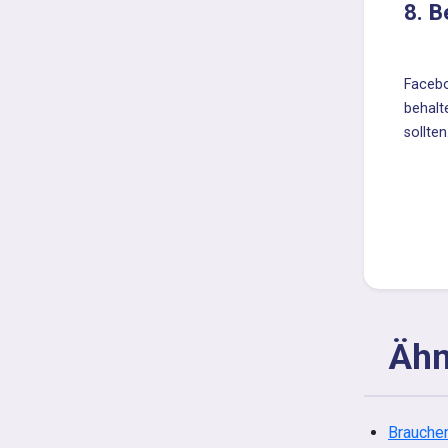
8. B
Facebo
behalt
sollten
Ähn
Brauchen