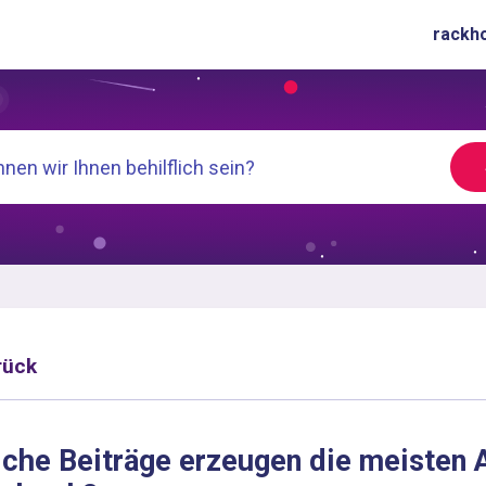
rackh
rück
che Beiträge erzeugen die meisten A