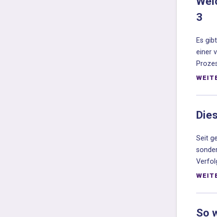
Welc
3
Es gib
einer 
Prozes
WEIT
Dies
Seit g
sonder
Verfol
WEIT
So 