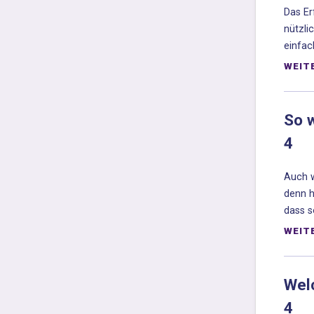
Das Er
nützli
einfac
WEIT
So 
4
Auch w
denn h
dass s
WEIT
Welc
4