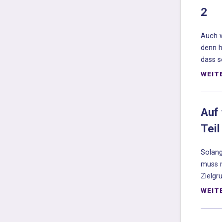
2
Auch w
denn h
dass s
WEIT
Auf 
Teil
Solang
muss m
Zielgr
WEIT