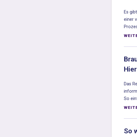
Es gib
einer 
Prozes
WEIT
Bra
Hier
Das Re
inform
So ein
WEIT
So 