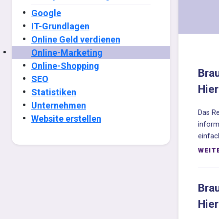
Google
IT-Grundlagen
Online Geld verdienen
Online-Marketing
Online-Shopping
Bra
SEO
Hier
Statistiken
Unternehmen
Das Re
Website erstellen
inform
einfach
WEIT
Bra
Hier