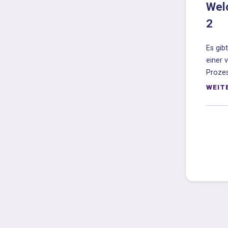
Welc
2
Es gib
einer 
Prozes
WEIT