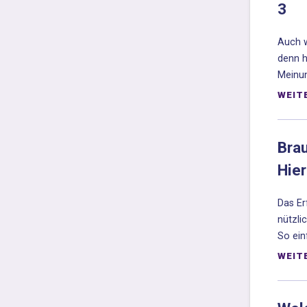
3
Auch w
denn h
Meinun
WEIT
Bra
Hier
Das Er
nützli
So ein
WEIT