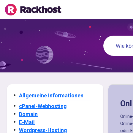
Allgemeine Informationen
Onl
cPanel-Webhosting
Domain
Online
E-Mail
Online
Wordpress-Hosting
oder E