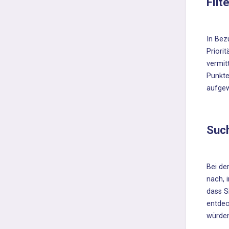
Filt
In Bez
Priori
vermit
Punkte
aufge
Such
Bei de
nach, 
dass S
entdec
würden