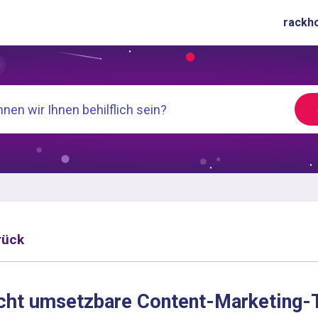
rackh
rück
cht umsetzbare Content-Marketing-T