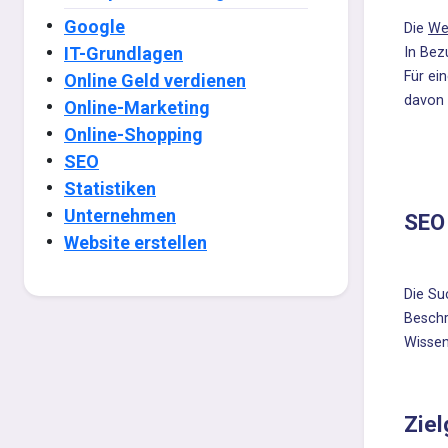
Google
Die
We
IT-Grundlagen
In Bez
Für ei
Online Geld verdienen
davon 
Online-Marketing
Online-Shopping
SEO
Statistiken
Unternehmen
SEO
Website erstellen
Die Su
Beschr
Wissen
Zie