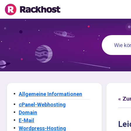
Allgemeine Informationen
« Zu
cPanel-Webhosting
Domain
E-Mail
Lei
Wordpress-Hosting