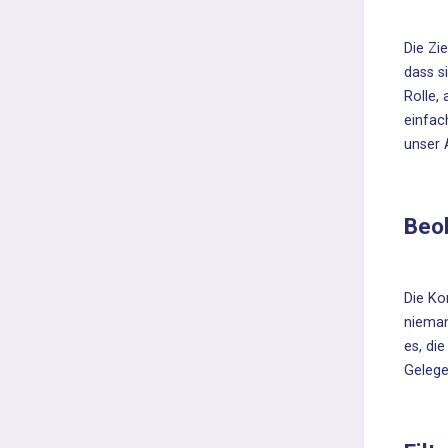
Die Zi
dass s
Rolle,
einfac
unser A
Beo
Die Ko
nieman
es, di
Gelege