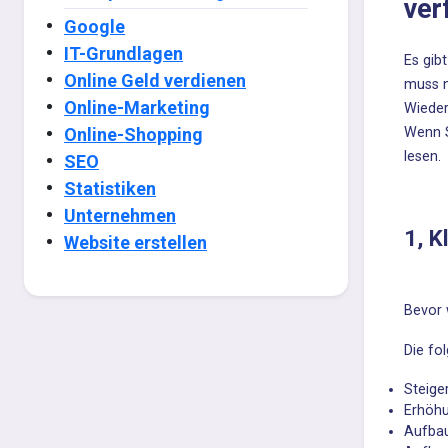
ver
Google
IT-Grundlagen
Es gibt
Online Geld verdienen
muss n
Online-Marketing
Wieder
Online-Shopping
Wenn S
lesen.
SEO
Statistiken
Unternehmen
1, K
Website erstellen
Bevor 
Die fo
Steige
Erhöhu
Aufbau