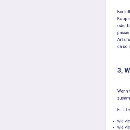
Bei In
Kooper
oder D
passen
Art un
da so 
3, W
Wenn S
zusam
Es ist
wie vi
wie vi