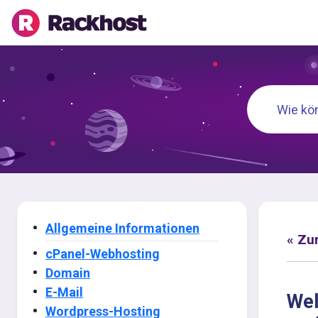
Allgemeine Informationen
« Zu
cPanel-Webhosting
Domain
E-Mail
Wel
Wordpress-Hosting