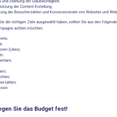
 und Stärkung der Glaubwürdigkeit;
tützung der Content-Erstellung;
rung der Besucherzahlen und Konversionsrate von Websites und We
ie die richtigen Ziele ausgewählt haben, sollten Sie aus den folge
ampagne achten möchten:
eite;
e;
onen (Likes);
er;
ntare;
ern;
chten;
erzahlen;
sion.
egen Sie das Budget fest!