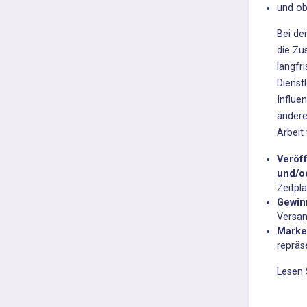
und ob
Bei de
die Zu
langfr
Dienst
Influe
andere
Arbeit
Veröf
und/o
Zeitpl
Gewin
Versan
Marke
repräs
Lesen 