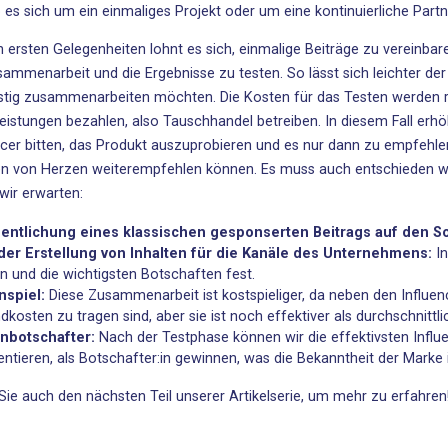
 es sich um ein einmaliges Projekt oder um eine kontinuierliche Partn
n ersten Gelegenheiten lohnt es sich, einmalige Beiträge zu vereinb
sammenarbeit und die Ergebnisse zu testen. So lässt sich leichter d
istig zusammenarbeiten möchten. Die Kosten für das Testen werden r
leistungen bezahlen, also Tauschhandel betreiben. In diesem Fall erhö
ncer bitten, das Produkt auszuprobieren und es nur dann zu empfehlen,
n von Herzen weiterempfehlen können. Es muss auch entschieden we
 wir erwarten:
fentlichung eines klassischen gesponserten Beitrags auf den S
der Erstellung von Inhalten für die Kanäle des Unternehmens:
I
an und die wichtigsten Botschaften fest.
nspiel:
Diese Zusammenarbeit ist kostspieliger, da neben den Influen
dkosten zu tragen sind, aber sie ist noch effektiver als durchschnittl
nbotschafter:
Nach der Testphase können wir die effektivsten Influe
entieren, als Botschafter:in gewinnen, was die Bekanntheit der Marke i
Sie auch den
nächsten Teil unserer Artikelserie
, um mehr zu erfahren