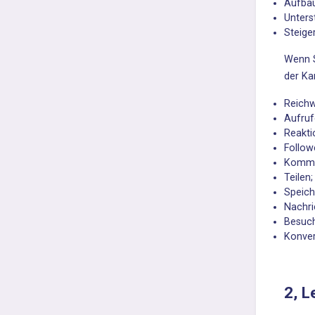
Aufbau
Unters
Steige
Wenn S
der K
Reichw
Aufruf
Reakti
Follow
Komme
Teilen;
Speich
Nachri
Besuch
Konver
2, L