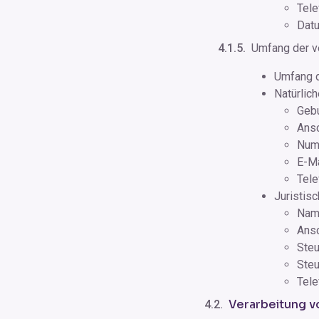
Tel
Datu
Umfang der v
Umfang d
Natürlic
Geb
Ansc
Num
E-M
Tel
Juristis
Nam
Ansc
Ste
Ste
Tel
Verarbeitung v