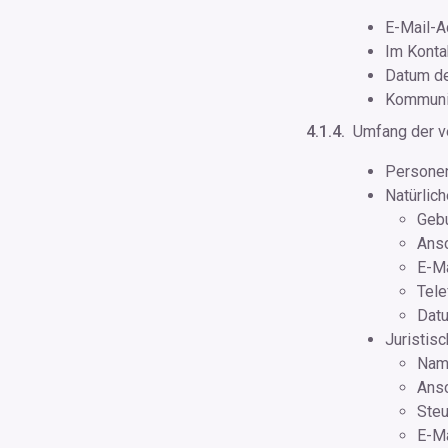
E-Mail-A
Im Konta
Datum de
Kommunik
Umfang der ve
Persone
Natürlic
Geb
Ansc
E-M
Tel
Datu
Juristis
Nam
Ansc
Ste
E-M