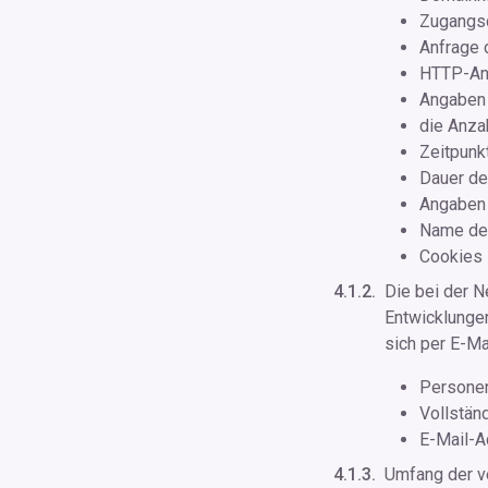
Zugangs
Anfrage 
HTTP-An
Angaben 
die Anza
Zeitpunk
Dauer d
Angaben 
Name de
Cookies
Die bei der N
Entwicklungen
sich per E-Ma
Persone
Vollstän
E-Mail-A
Umfang der ve