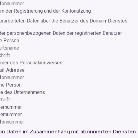
efonnummer
m der Registrierung und der Kontonutzung
erarbeiteten Daten über die Benutzer des Domain-Dienstes:
er personenbezogenen Daten der registrierten Benutzer
he Person
urtsname
hrift
mer des Personalausweises
ail-Adresse
efonnummer
che Person
e des Unternehmens
hrift
uernummer
uernummer
efonnummer
on Daten im Zusammenhang mit abonnierten Diensten